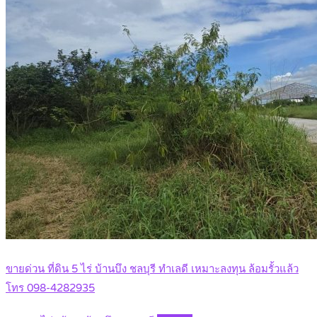
ขายด่วน ที่ดิน 5 ไร่ บ้านบึง ชลบุรี ทำเลดี เหมาะลงทุน ล้อมรั้วแล้ว
โทร 098-4282935