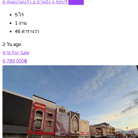
ต.หนองไผ่แก้ว อ.บ้านบึง จ.ชลบุรี
Details
5
ไร่
1
งาน
46
ตารางวา
2 วัน ago
ขาย For Sale
6,789,000฿