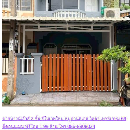
ขายทาวน์เฮ้าส์ 2 ชั้น รีโนเวทใหม่ หมู่บ้านพีเอส วิลล่า เพชรเกษม 69
ติดถนนเมน ฟรีโอน 1.99 ล้าน โทร 086-8808024