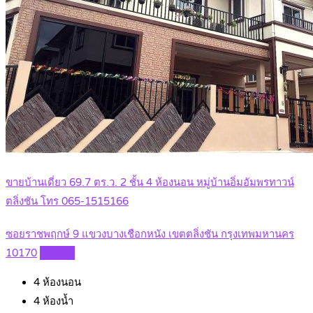
ขายบ้านเดี่ยว 69.7 ตร.ว. 2 ชั้น 4 ห้องนอน หมู่บ้านอิ่มอัมพรทาวน์
ตลิ่งชัน โทร 065-1515166
ซอยราชพฤกษ์ 9 แขวงบางเชือกหนัง เขตตลิ่งชัน กรุงเทพมหานคร
10170
Details
4
ห้องนอน
4
ห้องน้ำ