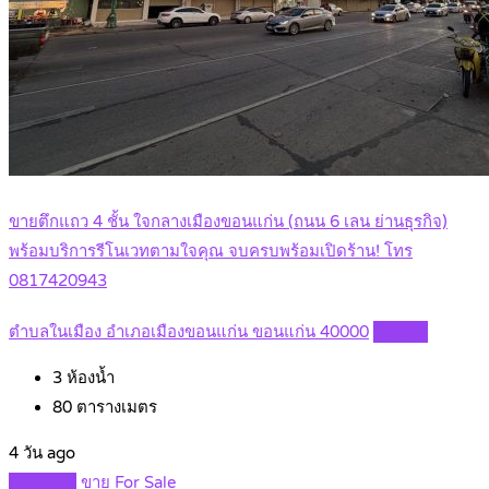
ขายตึกแถว 4 ชั้น ใจกลางเมืองขอนแก่น (ถนน 6 เลน ย่านธุรกิจ)
พร้อมบริการรีโนเวทตามใจคุณ จบครบพร้อมเปิดร้าน! โทร
0817420943
ตำบลในเมือง อำเภอเมืองขอนแก่น ขอนแก่น 40000
Details
3
ห้องน้ำ
80
ตารางเมตร
4 วัน ago
Featured
ขาย For Sale