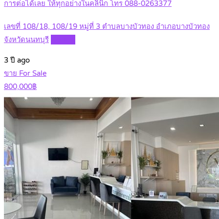
การต่อได้เลย ให้ทุกอย่างในคลินิก โทร 088-0263377
เลขที่ 108/18, 108/19 หมู่ที่ 3 ตำบลบางบัวทอง อำเภอบางบัวทอง
จังหวัดนนทบุรี
Details
3 ปี ago
ขาย For Sale
800,000฿