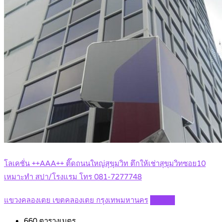
โลเคชั่น ++AAA++ ติ๊ดถนนใหญ่สุขุมวิท ตึกให้เช่าสุขุมวิทซอย10
เหมาะทำ สปา/โรงแรม โทร 081-7277748
แขวงคลองเตย เขตคลองเตย กรุงเทพมหานคร
Details
660
ตารางเมตร