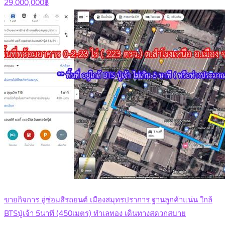
29,000,000฿
ขายกิจการ อู่ซ่อมสีรถยนต์ เมืองสมุทรปราการ ฐานลูกค้าแน่น ใกล้
BTSปู่เจ้า 5นาที (450เมตร) ทำเลทอง เดินทางสดวกสบาย