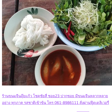
ร้านขนมจีนอุ๊ยแก้ว โชคชัยสี่ ซอย23 ปากซอย มีขนมจีนหลากหลาย
อย่าง ทุกภาค รสชาติเข้าข้น โทร 061-8986111 สั่งผ่านฟู๊ดเดลิเวอรี่