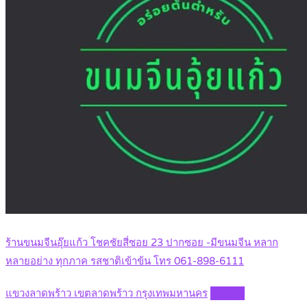
ร้านขนมจีนอุ๊ยแก้ว โชคชัยสี่ซอย 23 ปากซอย -มีขนมจีน หลาก
หลายอย่าง ทุกภาค รสชาติเข้าข้น โทร 061-898-6111
แขวงลาดพร้าว เขตลาดพร้าว กรุงเทพมหานคร
Details