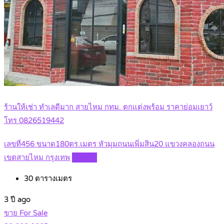
ร้านให้เช่า ทำเลดีมาก สายไหม กทม. ตกแต่งพร้อม ราคาย่อมเยาว์
โทร 0826519442
เลขที่456 ขนาด180ตร.เมตร หัวมุมถนนเพิ่มสิน20 แขวงคลองถนน
เขตสายไหม กรุงเทพ
Details
30
ตารางเมตร
3 ปี ago
ขาย For Sale