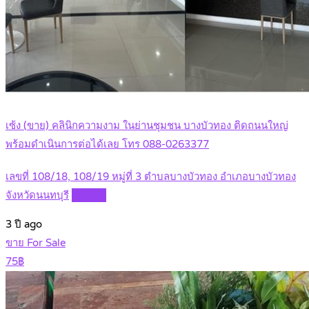
เซ้ง (ขาย) คลินิกความงาม ในย่านชุมชน บางบัวทอง ติดถนนใหญ่
พร้อมดำเนินการต่อได้เลย โทร 088-0263377
เลขที่ 108/18, 108/19 หมู่ที่ 3 ตำบลบางบัวทอง อำเภอบางบัวทอง
จังหวัดนนทบุรี
Details
3 ปี ago
ขาย For Sale
75฿