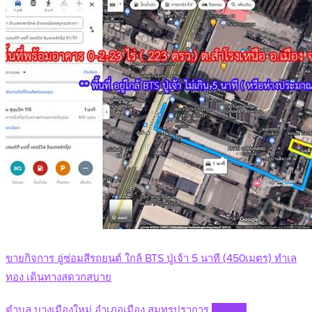
ขายกิจการ อู่ซ่อมสีรถยนต์ ใกล้ BTS ปู่เจ้า 5 นาที (450เมตร) ทำเล
ทอง เดินทางสดวกสบาย
ตำบล บางเมืองใหม่ อำเภอเมือง สมุทรปราการ
Details