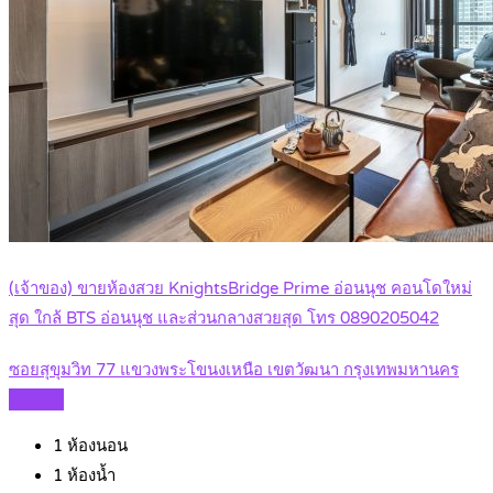
(เจ้าของ) ขายห้องสวย KnightsBridge Prime อ่อนนุช คอนโดใหม่
สุด ใกล้ BTS อ่อนนุช และส่วนกลางสวยสุด โทร 0890205042
ซอยสุขุมวิท 77 แขวงพระโขนงเหนือ เขตวัฒนา กรุงเทพมหานคร
Details
1
ห้องนอน
1
ห้องน้ำ