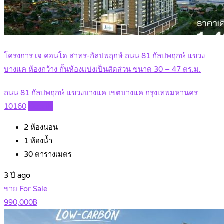
โครงการ เจ คอนโด สาทร-กัลปพฤกษ์ ถนน 81 กัลปพฤกษ์ แขวง
บางแค ห้องกว้าง กั้นห้องเเบ่งเป็นสัดส่วน ขนาด 30 – 47 ตร.ม.
ถนน 81 กัลปพฤกษ์ แขวงบางแค เขตบางแค กรุงเทพมหานคร
10160
Details
2
ห้องนอน
1
ห้องน้ำ
30
ตารางเมตร
3 ปี ago
ขาย For Sale
990,000฿