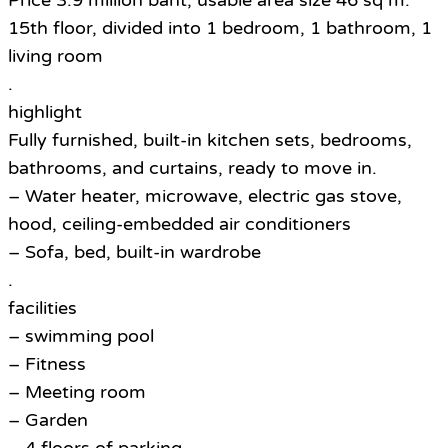
Price 3.9 million baht, usable area size 46 sq m.
15th floor, divided into 1 bedroom, 1 bathroom, 1
living room
.
highlight
Fully furnished, built-in kitchen sets, bedrooms,
bathrooms, and curtains, ready to move in.
– Water heater, microwave, electric gas stove,
hood, ceiling-embedded air conditioners
– Sofa, bed, built-in wardrobe
.
facilities
– swimming pool
– Fitness
– Meeting room
– Garden