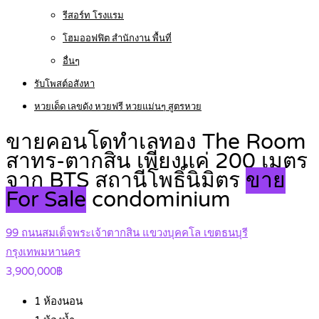
รีสอร์ท โรงแรม
โฮมออฟฟิต สำนักงาน พื้นที่
อื่นๆ
รับโพสต์อสังหา
หวยเด็ด เลขดัง หวยฟรี หวยแม่นๆ สูตรหวย
ขายคอนโดทำเลทอง The Room
สาทร-ตากสิน เพียงแค่ 200 เมตร
จาก BTS สถานีโพธิ์นิมิตร
ขาย
For Sale
condominium
99 ถนนสมเด็จพระเจ้าตากสิน แขวงบุคคโล เขตธนบุรี
กรุงเทพมหานคร
3,900,000฿
1
ห้องนอน