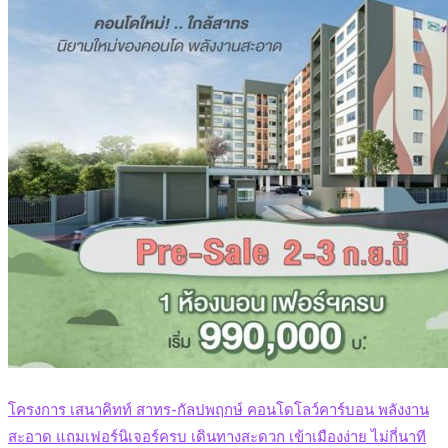
โครงการ เสนาคิทท์ สาทร-กัลปพฤกษ์ คอนโดโลว์คาร์บอน พลังงาน
สะอาด แถมเฟอร์นิเจอร์ครบ เดินทางสะดวก เข้าเมืองง่าย ไม่กี่นาที