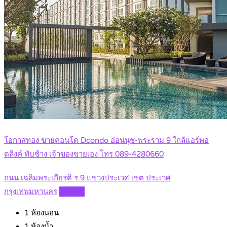
โอกาสทอง ขายคอนโด Dcondo อ่อนนุช-พระราม 9 ใกล้แอร์พอ
ตลิงค์ ทับช้าง เจ้าของขายเอง โทร 089-4280660
ถนน เฉลิมพระเกียรติ ร.9 แขวงประเวศ เขต ประเวศ
กรุงเทพมหานคร
Details
1
ห้องนอน
1
ห้องน้ำ