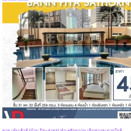
ขาย เพ้นเฮ้าส์ (บ้าน ปิยะสาธร) ทำเลศักยภาพ เดินทางสะดวกใกล้