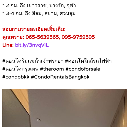
* 2 กม. ถึง เยาวราช, บางรัก, จุฬา
* 3-4 กม. ถึง สีลม, สยาม, สวนลุม
สอบถามรายละเอียดเพิ่มเติม:
คุณทราย: 065-5639565, 095-9759595
Line:
bit.ly/3nvqVIL
#คอนโดริมแม่น้ําเจ้าพระยา #คอนโดใกล้รถไฟฟ้า
#คอนโดกรุงเทพ #theroom #condoforsale
#condobkk #CondoRentalsBangkok
.