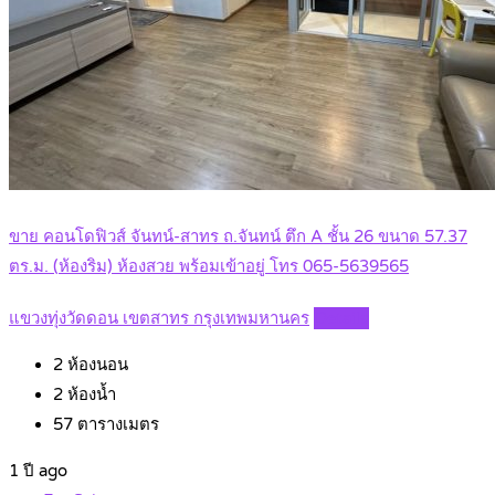
ขาย คอนโดฟิวส์ จันทน์-สาทร ถ.จันทน์ ตึก A ชั้น 26 ขนาด 57.37
ตร.ม. (ห้องริม) ห้องสวย พร้อมเข้าอยู่ โทร 065-5639565
แขวงทุ่งวัดดอน เขตสาทร กรุงเทพมหานคร
Details
2
ห้องนอน
2
ห้องน้ำ
57
ตารางเมตร
1 ปี ago