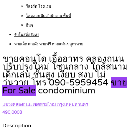
รีสอร์ท โรงแรม
โฮมออฟฟิต สำนักงาน พื้นที่
อื่นๆ
รับโพสต์อสังหา
หวยเด็ด เลขดัง หวยฟรี หวยแม่นๆ สูตรหวย
ขายคอนโด เอื้ออาทร คลองถนน
ปรับปรุงใหม่ โซนกลาง ใกล้สนาม
เด็กเล่น ชั้นสูง เงียบ สงบ ไม่
วุ่นวาย โทร 090-5959454
ขาย
For Sale
condominium
แขวงคลองถนน เขตสายไหม กรุงเทพมหานคร
490,000฿
Description