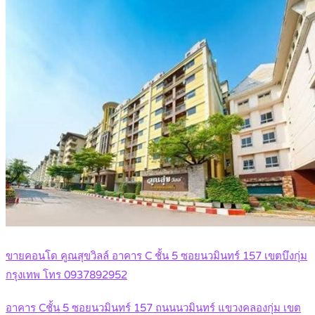
ขายคอนโด คูณสุขวิลล์ อาคาร C ชั้น 5 ซอยนวมินทร์ 157 เขตบึงกุ่ม
กรุงเทพ โทร 0937892952
อาคาร Cชั้น 5 ซอยนวมินทร์ 157 ถนนนวมินทร์ แขวงคลองกุ่ม เขต