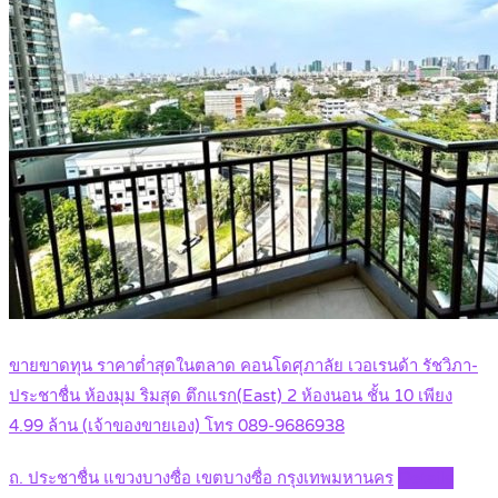
ขายขาดทุน ราคาต่ำสุดในตลาด คอนโดศุภาลัย เวอเรนด้า รัชวิภา-
ประชาชื่น ห้องมุม ริมสุด ตึกแรก(East) 2 ห้องนอน ชั้น 10 เพียง
4.99 ล้าน (เจ้าของขายเอง) โทร 089-9686938
ถ. ประชาชื่น แขวงบางซื่อ เขตบางซื่อ กรุงเทพมหานคร
Details