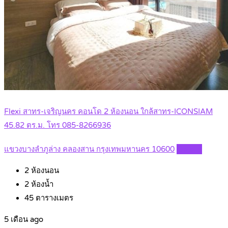
Flexi สาทร-เจริญนคร คอนโด 2 ห้องนอน ใกล้สาทร-ICONSIAM
45.82 ตร.ม. โทร 085-8266936
แขวงบางลำภูล่าง คลองสาน กรุงเทพมหานคร 10600
Details
2
ห้องนอน
2
ห้องน้ำ
45
ตารางเมตร
5 เดือน ago