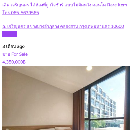
เลิฟ เจริญนคร ได้ห้องที่ถูกใจชัวร์ แบบไม่ผิดหวัง คอนโด Rare Item
โทร 065-5639565
ถ. เจริญนคร แขวงบางลำภูล่าง คลองสาน กรุงเทพมหานคร 10600
Details
3 เดือน ago
ขาย For Sale
4,350,000฿