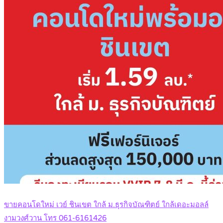
ขายคอนโดใหม่ เวย์ ชินเขต ใกล้ ม.ธุรกิจบัณฑิตย์ ใกล้เดอะมอลล์
งามวงศ์วาน โทร 061-6161426