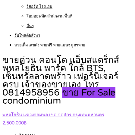
รีสอร์ท โรงแรม
โฮมออฟฟิต สำนักงาน พื้นที่
อื่นๆ
รับโพสต์อสังหา
หวยเด็ด เลขดัง หวยฟรี หวยแม่นๆ สูตรหวย
ขายด่วน คอนโด แอ็บสแตร็กส์
พหลโยธิน พาร์ค ใกล้ BTS,
เซ็นทรัลลาดพร้าว เฟอร์นิเจอร์
ครบ เจ้าของขายเอง โทร
0814958956
ขาย For Sale
condominium
พหลโยธิน แขวงจอมพล เขต จตุจักร กรุงเทพมหานคร
2,500,000฿