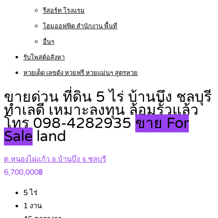
รีสอร์ท โรงแรม
โฮมออฟฟิต สำนักงาน พื้นที่
อื่นๆ
รับโพสต์อสังหา
หวยเด็ด เลขดัง หวยฟรี หวยแม่นๆ สูตรหวย
ขายด่วน ที่ดิน 5 ไร่ บ้านบึง ชลบุรี
ทำเลดี เหมาะลงทุน ล้อมรั้วแล้ว
โทร 098-4282935
ขาย For
Sale
land
ต.หนองไผ่แก้ว อ.บ้านบึง จ.ชลบุรี
6,700,000฿
5
ไร่
1
งาน