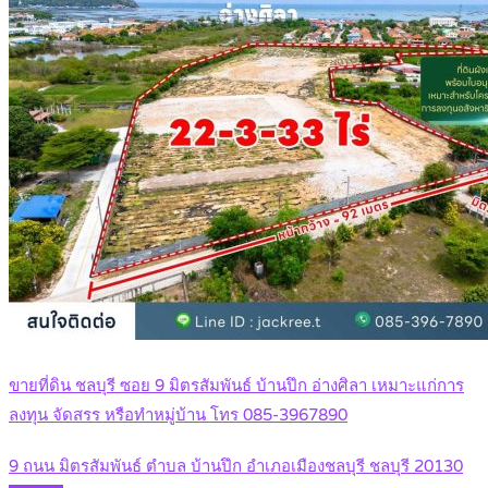
ขายที่ดิน ชลบุรี ซอย 9 มิตรสัมพันธ์ บ้านปึก อ่างศิลา เหมาะแก่การ
ลงทุน จัดสรร หรือทำหมู่บ้าน โทร 085-3967890
9 ถนน มิตรสัมพันธ์ ตำบล บ้านปึก อำเภอเมืองชลบุรี ชลบุรี 20130