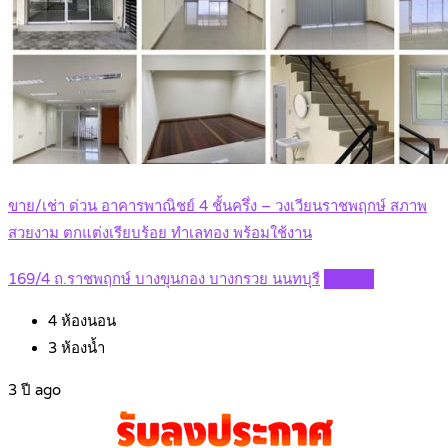
ขาย/เช่า ด่วน อาคารพาณิชย์ 4 ชั้นครึ่ง – วงเวียนราชพฤกษ์ สภาพ
สวยงาม ตกแต่งเรียบร้อย ทําเลทอง พร้อมใช้งาน
169/4 ถ.ราชพฤกษ์ บางขุนกอง บางกรวย นนทบุรี
Details
4
ห้องนอน
3
ห้องน้ำ
3 ปี ago