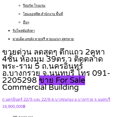
รีสอร์ท โรงแรม
โฮมออฟฟิต สำนักงาน พื้นที่
อื่นๆ
รับโพสต์อสังหา
หวยเด็ด เลขดัง หวยฟรี หวยแม่นๆ สูตรหวย
ขายด่วน ลดสุดๆ ตึกแถว 2คูหา
4ชั้น ห้องมุม 39ตร.ว ติดตลาด
พระ-ราม 5 ถ.นครอินทร์
อ.บางกรวย จ.นนทบุรี โทร 091-
2205298
ขาย For Sale
Commercial Building
ถ.นครอินทร์ 22/5 และ 22/6 ต.บางขุนกอง อ.บางกรวย จ.นนทบุรี
16,900,000฿