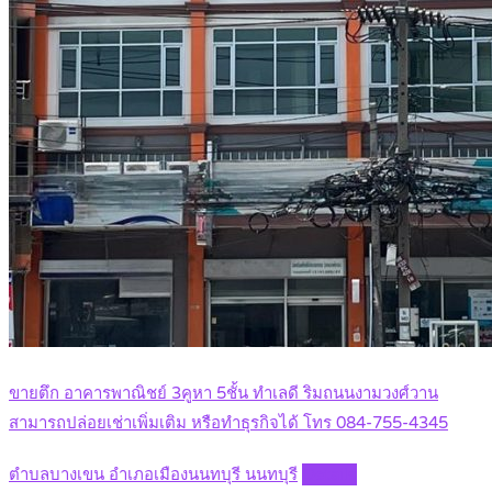
ขายตึก อาคารพาณิชย์ 3คูหา 5ชั้น ทำเลดี ริมถนนงามวงศ์วาน
สามารถปล่อยเช่าเพิ่มเติม หรือทำธุรกิจได้ โทร 084-755-4345
ตำบลบางเขน อำเภอเมืองนนทบุรี นนทบุรี
Details