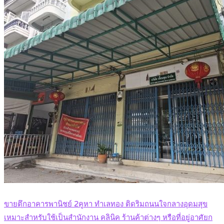
ขายตึกอาคารพานิชย์ 2คูหา ทำเลทอง ติดริมถนนใจกลางอุดมสุข
เหมาะสำหรับใช้เป็นสำนักงาน คลินิค ร้านค้าต่างๆ หรือที่อยู่อาศัยก