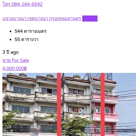
โทร 084-164-6542
แขวงบางนา เขตบางนา กรุงเทพมหานคร
Details
544
ตารางเมตร
55
ตารางวา
3 ปี ago
ขาย For Sale
4,000,000฿