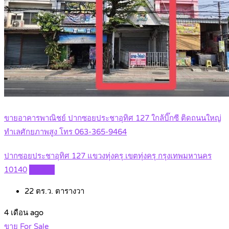
ขายอาคารพาณิชย์ ปากซอยประชาอุทิศ 127 ใกล้บิ๊กซี ติดถนนใหญ่
ทำเลศักยภาพสูง โทร 063-365-9464
ปากซอยประชาอุทิศ 127 แขวงทุ่งครุ เขตทุ่งครุ กรุงเทพมหานคร
10140
Details
22 ตร.ว.
ตารางวา
4 เดือน ago
ขาย For Sale