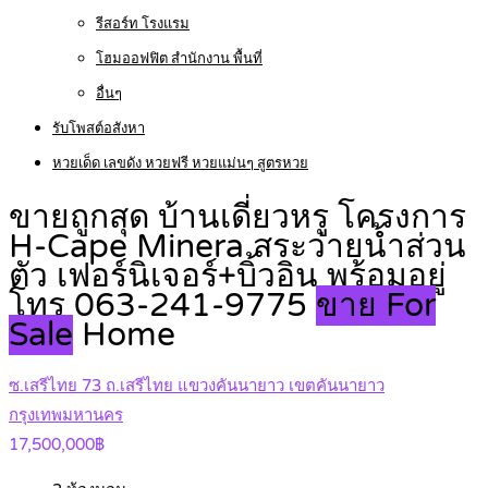
รีสอร์ท โรงแรม
โฮมออฟฟิต สำนักงาน พื้นที่
อื่นๆ
รับโพสต์อสังหา
หวยเด็ด เลขดัง หวยฟรี หวยแม่นๆ สูตรหวย
ขายถูกสุด บ้านเดี่ยวหรู โครงการ
H-Cape Minera สระว่ายน้ำส่วน
ตัว เฟอร์นิเจอร์+บิ้วอิน พร้อมอยู่
โทร 063-241-9775
ขาย For
Sale
Home
ซ.เสรีไทย 73 ถ.เสรีไทย แขวงคันนายาว เขตคันนายาว
กรุงเทพมหานคร
17,500,000฿