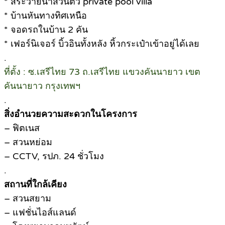
* สระว่ายน้ำส่วนตัว private pool villa
* บ้านหันทางทิศเหนือ
* จอดรถในบ้าน 2 คัน
* เฟอร์นิเจอร์ บิ้วอินทั้งหลัง หิ้วกระเป๋าเข้าอยู่ได้เลย
.
ที่ตั้ง : ซ.เสรีไทย 73 ถ.เสรีไทย แขวงคันนายาว เขต
คันนายาว กรุงเทพฯ
.
สิ่งอำนวยความสะดวกในโครงการ
– ฟิตเนส
– สวนหย่อม
– CCTV, รปภ. 24 ชั่วโมง
.
สถานที่ใกล้เคียง
– สวนสยาม
– แฟชั่นไอส์แลนด์