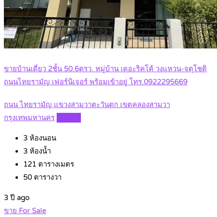
ขายบ้านเดี่ยว 2ชั้น 50.6ตรว. หมู่บ้าน เดอะริคโค้ วงแหวน-จตุโชติ
ถนนไทยรามัญ เฟอร์นิเจอร์ พร้อมเข้าอยู่ โทร.0922295669
ถนน ไทยรามัญ แขวงสามวาตะวันตก เขตคลองสามวา
กรุงเทพมหานคร
Details
3
ห้องนอน
3
ห้องน้ำ
121
ตารางเมตร
50
ตารางวา
3 ปี ago
ขาย For Sale