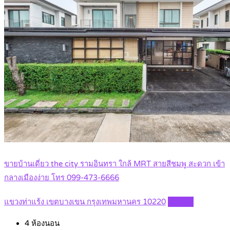
ขายบ้านเดี่ยว the city รามอินทรา ใกล้ MRT สายสีชมพู สะดวก เข้า
กลางเมืองง่าย โทร 099-473-6666
แขวงท่าแร้ง เขตบางเขน กรุงเทพมหานคร 10220
Details
4
ห้องนอน