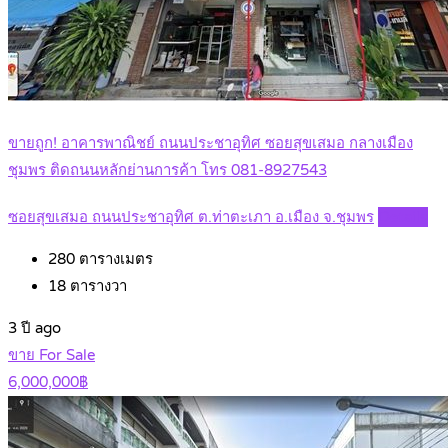
ขายถูก! อาคารพาณิชย์ ถนนประชาอุทิศ ซอยสุขเสมอ กลางเมือง
ชุมพร ติดถนนหลักย่านการค้า โทร 081-8927543
ซอยสุขเสมอ ถนนประชาอุทิศ ต.ท่าตะเภา อ.เมือง จ.ชุมพร
Details
280
ตารางเมตร
18
ตารางวา
3 ปี ago
ขาย For Sale
6,000,000฿