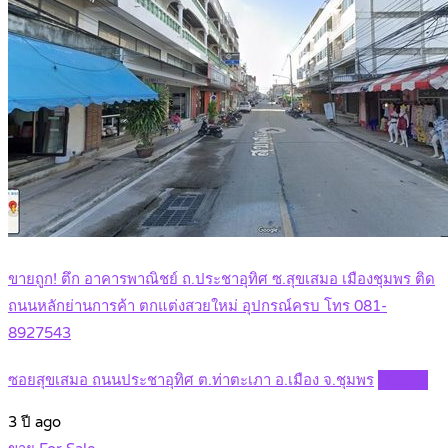
ขายถูก! ตึก อาคารพาณิชย์ ถ.ประชาอุทิศ ซ.สุขเสมอ เมืองชุมพร ติด
ถนนหลักย่านการค้า ตกแต่งสวยใหม่ อุปกรณ์ครบ โทร 081-
8927543
ซอยสุขเสมอ ถนนประชาอุทิศ ต.ท่าตะเภา อ.เมือง จ.ชุมพร
Details
3 ปี ago