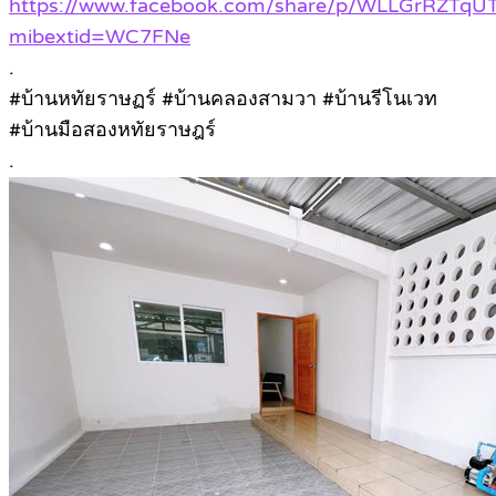
https://www.facebook.com/share/p/WLLGrRZTqUT
mibextid=WC7FNe
.
#บ้านหทัยราษฏร์ #บ้านคลองสามวา #บ้านรีโนเวท
#บ้านมือสองหทัยราษฎร์
.