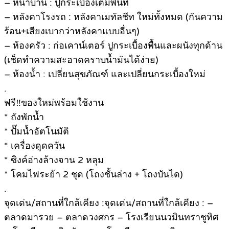
– หน้าบ้าน : ปูกระเบื้องเต็มพื้นที่
– หลังคาโรงรถ : หลังคาเมทัลชีท ใหม่ทั้งหมด (กันความ
ร้อน+เสียงเบากว่าหลังคาแบบอื่นๆ)
– ห้องครัว : ก่อเคาน์เตอร์ ปูกระเบื้องพื้นและผนังทุกด้าน
(เช็ดทำความสะอาดคราบน้ำมันได้ง่าย)
– ห้องน้ำ : เปลี่ยนสุขภัณฑ์ และเปลี่ยนกระเบื้องใหม่
.
ฟรี‼️ของใหม่พร้อมใช้งาน
* ถังพักน้ำ
* ปั๊มน้ำอัตโนมัติ
* เครื่องดูดควัน
* ซิงค์อ่างล้างจาน 2 หลุม
* โคมไฟระย้า 2 ชุด (โถงชั้นล่าง + โถงบันได)
.
จุดเด่น/สถานที่ใกล้เคียง :จุดเด่น/สถานที่ใกล้เคียง : –
ตลาดมารวย – ตลาดวงศกร – โรงเรียนนวมินทราชูทิศ