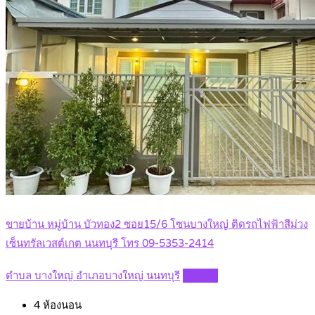
ขายบ้าน หมู่บ้าน บัวทอง2 ซอย15/6 โซนบางใหญ่ ติดรถไฟฟ้าสีม่วง
เซ็นทรัลเวสต์เกต นนทบุรี โทร 09-5353-2414
ตำบล บางใหญ่ อำเภอบางใหญ่ นนทบุรี
Details
4
ห้องนอน