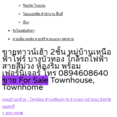
รีสอร์ท โรงแรม
โฮมออฟฟิต สำนักงาน พื้นที่
อื่นๆ
รับโพสต์อสังหา
หวยเด็ด เลขดัง หวยฟรี หวยแม่นๆ สูตรหวย
ขายทาวน์เฮ้า 2ชั้น หมู่บ้านเหนือ
ฟ้าโฟร์ บางบัวทอง ใกล้รถไฟฟ้า
สายสีม่วง ห้องริม พร้อม
เฟอร์นิเจอร์ โทร 0894608640
ขาย For Sale
Townhouse,
Townhome
ถนนบ้านกล้วย - ไทรน้อย ตำบลพิมลราช อำเภอบางบัวทอง จังหวัด
นนทบุรี
1,800,000฿