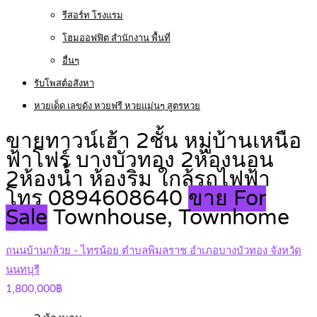
รีสอร์ท โรงแรม
โฮมออฟฟิต สำนักงาน พื้นที่
อื่นๆ
รับโพสต์อสังหา
หวยเด็ด เลขดัง หวยฟรี หวยแม่นๆ สูตรหวย
ขายทาวน์เฮ้า 2ชั้น หมู่บ้านเหนือ
ฟ้าโฟร์ บางบัวทอง 2ห้องนอน
2ห้องน้ำ ห้องริม ใกล้รถไฟฟ้า
โทร 0894608640
ขาย For
Sale
Townhouse, Townhome
ถนนบ้านกล้วย - ไทรน้อย ตำบลพิมลราช อำเภอบางบัวทอง จังหวัด
นนทบุรี
1,800,000฿