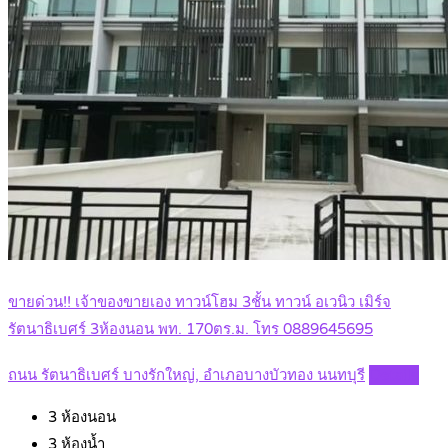
ขายด่วน!! เจ้าของขายเอง ทาวน์โฮม 3ชั้น ทาวน์ อเวนิว เมิร์จ
รัตนาธิเบศร์ 3ห้องนอน พท. 170ตร.ม. โทร 0889645695
ถนน รัตนาธิเบศร์ บางรักใหญ่, อำเภอบางบัวทอง นนทบุรี
Details
3
ห้องนอน
3
ห้องน้ำ