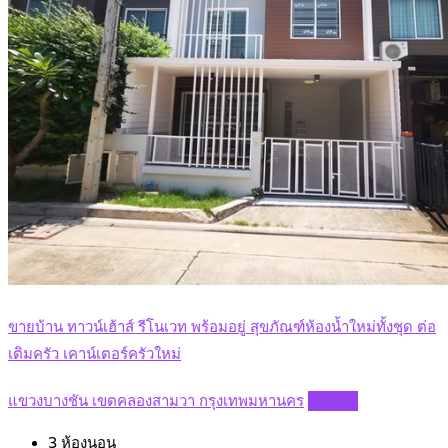
ขายบ้าน ทาวน์เฮ้าส์ รีโนเวท พร้อมอยู่ สุขภัณฑ์ห้องน้ำใหม่ทั้งชุด ต่อ
เติมครัว เคาน์เตอร์ครัวใหม่
แขวงบางชัน เขตคลองสามวา กรุงเทพมหานคร
Details
3
ห้องนอน