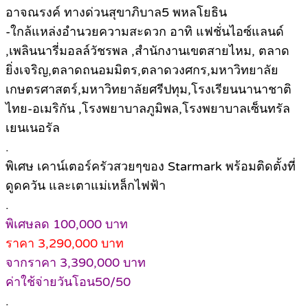
อาจณรงค์ ทางด่วนสุขาภิบาล5 พหลโยธิน
-ใกล้แหล่งอำนวยความสะดวก อาทิ แฟชั่นไอซ์แลนด์
,เพลินนารี่มอลล์วัชรพล ,สำนักงานเขตสายไหม, ตลาด
ยิ่งเจริญ,ตลาดถนอมมิตร,ตลาดวงศกร,มหาวิทยาลัย
เกษตรศาสตร์,มหาวิทยาลัยศรีปทุม,โรงเรียนนานาชาติ
ไทย-อเมริกัน ,โรงพยาบาลภูมิพล,โรงพยาบาลเซ็นทรัล
เยนเนอรัล
.
พิเศษ เคาน์เตอร์ครัวสวยๆของ Starmark พร้อมติดตั้งที่
ดูดควัน และเตาแม่เหล็กไฟฟ้า
.
พิเศษลด 100,000 บาท
ราคา 3,290,000 บาท
จากราคา 3,390,000 บาท
ค่าใช้จ่ายวันโอน50/50
.