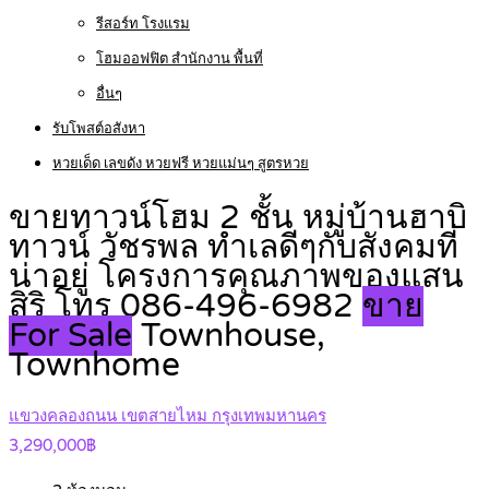
รีสอร์ท โรงแรม
โฮมออฟฟิต สำนักงาน พื้นที่
อื่นๆ
รับโพสต์อสังหา
หวยเด็ด เลขดัง หวยฟรี หวยแม่นๆ สูตรหวย
ขายทาวน์โฮม 2 ชั้น หมู่บ้านฮาบิ
ทาวน์ วัชรพล ทำเลดีๆกับสังคมที่
น่าอยู่ โครงการคุณภาพของแสน
สิริ โทร 086-496-6982
ขาย
For Sale
Townhouse,
Townhome
แขวงคลองถนน เขตสายไหม กรุงเทพมหานคร
3,290,000฿