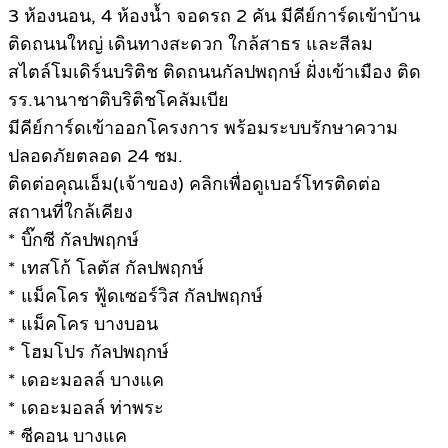
3 ห้องนอน, 4 ห้องน้ำ จอดรถ 2 คัน มีคีย์การ์ดเข้าบ้าน
ติดถนนใหญ่ เดินทางสะดวก ใกล้สาธร และสีลม
สไตล์โมเดิร์นบริติช ติดถนนกัลปพฤกษ์ ฝั่งเข้าเมือง ติด
รร.นานาชาติบริติชโคลัมเบีย
มีคีย์การ์ดเข้าออกโครงการ พร้อมระบบรักษาความ
ปลอดภัยตลอด 24 ชม.
ติดต่อคุณเอ็ม(เจ้าของ) คลิกเพื่อดูเบอร์โทรติดต่อ
สถานที่ใกล้เคียง
* บิ๊กซี กัลปพฤกษ์
* เทสโก้ โลตัส กัลปพฤกษ์
* แม็คโคร ฟู้ดเซอร์วิส กัลปพฤกษ์
* แม็คโคร บางบอน
* โฮมโปร กัลปพฤกษ์
* เดอะมอลล์ บางแค
* เดอะมอลล์ ท่าพระ
* ซีคอน บางแค