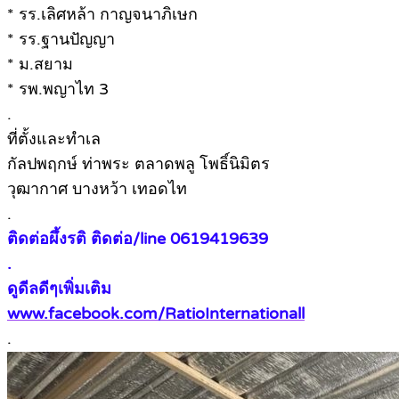
* รร.เลิศหล้า กาญจนาภิเษก
* รร.ฐานปัญญา
* ม.สยาม
* รพ.พญาไท 3
.
ที่ตั้งและทำเล
กัลปพฤกษ์ ท่าพระ ตลาดพลู โพธิ์นิมิตร
วุฒากาศ บางหว้า เทอดไท
.
ติดต่อผึ้งรติ ติดต่อ/line 0619419639
.
ดูดีลดีๆเพิ่มเติม
www.facebook.com/RatioInternationall
.