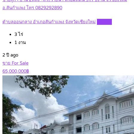
อ.สันกำแพง โทร 0829292890
ตำบลออนกลาง อำเภอสันกำแพง จังหวัดเชียงใหม่
Details
3
ไร่
1
งาน
2 ปี ago
ขาย For Sale
65,000,000฿