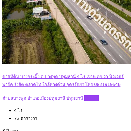
ขายที่ดิน บางกระผึ้ง ต.บางพูด ปทุมธานี 4 ไร่ 72.5 ตร.วา ฟิวเจอร์
พาร์ค รังสิต ตลาดไท ใกล้ทางด่วน อุดรรัถยา โทร 0821919546
ตำบลบางพูด อำเภอเมืองปทุมธานี ปทุมธานี
Details
4
ไร่
72
ตารางวา
3 ปี ago