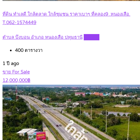
ที่ดิน ทำเลดี ใกล้ตลาด ใกล้ชุมชน ราคาเบาๆ ที่คลอง9 .หนองเสือ.
T.062-1574449
ตำบล บึงบอน อำเภอ หนองเสือ ปทุมธานี
Details
400
ตารางวา
1 ปี ago
ขาย For Sale
12,000,000฿