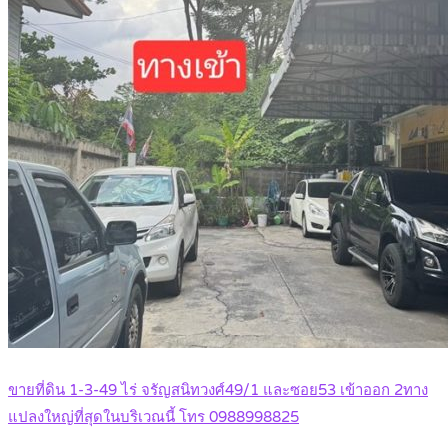
ขายที่ดิน 1-3-49 ไร่ จรัญสนิทวงศ์49/1 และซอย53 เข้าออก 2ทาง
แปลงใหญ่ที่สุดในบริเวณนี้ โทร 0988998825