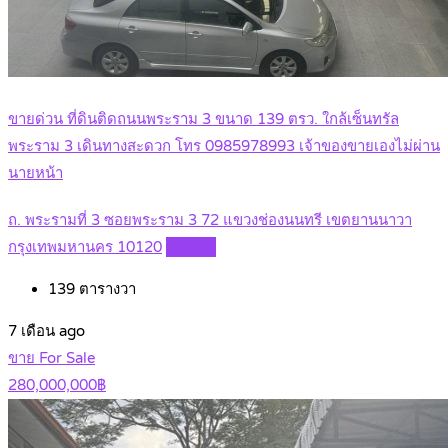
ขายด่วน ที่ดินติดถนนพระราม 3 ขนาด 139 ตรว. ใกล้เซ็นทรัล
พระราม 3 เดินทางสะดวก โทร 0985978993 เจ้าของขายเองไม่ผ่าน
นายหน้า
ถ. พระรามที่ 3 ซอยพระราม 3 72 แขวงช่องนนทรี เขตยานนาวา
กรุงเทพมหานคร 10120
Details
139
ตารางวา
7 เดือน ago
ขาย For Sale
280,000,000฿