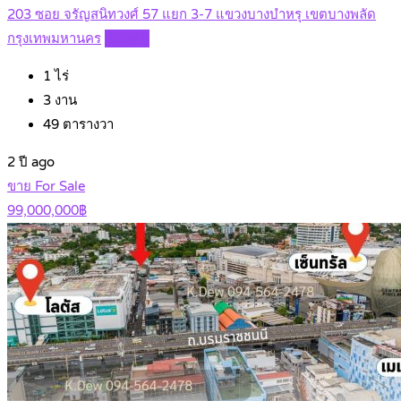
203 ซอย จรัญสนิทวงศ์ 57 แยก 3-7 แขวงบางบำหรุ เขตบางพลัด
กรุงเทพมหานคร
Details
1
ไร่
3
งาน
49
ตารางวา
2 ปี ago
ขาย For Sale
99,000,000฿