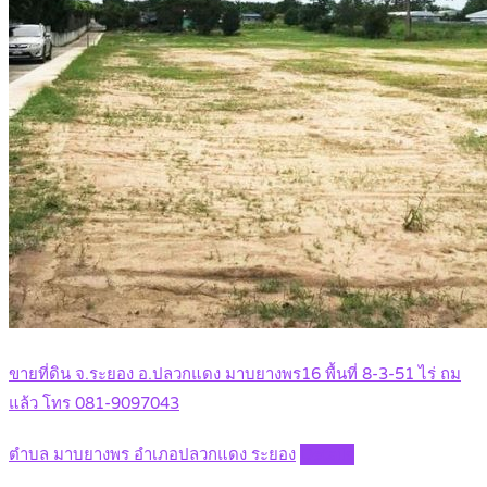
ขายที่ดิน จ.ระยอง อ.ปลวกแดง มาบยางพร16 พื้นที่ 8-3-51 ไร่ ถม
แล้ว โทร 081-9097043
ตำบล มาบยางพร อำเภอปลวกแดง ระยอง
Details