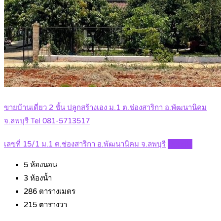
ขายบ้านเดี่ยว 2 ชั้น ปลูกสร้างเอง ม.1 ต.ช่องสาริกา อ.พัฒนานิคม
จ.ลพบุรี Tel 081-5713517
เลขที่ 15/1 ม.1 ต.ช่องสาริกา อ.พัฒนานิคม จ.ลพบุรี
Details
5
ห้องนอน
3
ห้องน้ำ
286
ตารางเมตร
215
ตารางวา