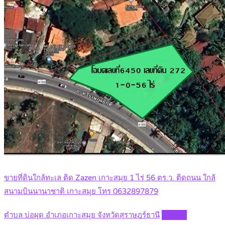
ขายที่ดินใกล้ทะเล ติด Zazen เกาะสมุย 1 ไร่ 56 ตร.ว. ติดถนน ใกล้
สนามบินนานาชาติ เกาะสมุย โทร 0632897879
ตำบล บ่อผุด อำเภอเกาะสมุย จังหวัดสุราษฎร์ธานี
Details