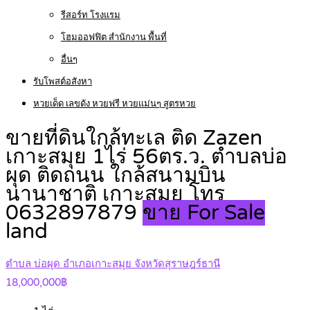
รีสอร์ท โรงแรม
โฮมออฟฟิต สำนักงาน พื้นที่
อื่นๆ
รับโพสต์อสังหา
หวยเด็ด เลขดัง หวยฟรี หวยแม่นๆ สูตรหวย
ขายที่ดินใกล้ทะเล ติด Zazen
เกาะสมุย 1ไร่ 56ตร.ว. ตำบลบ่อ
ผุด ติดถนน ใกล้สนามบิน
นานาชาติ เกาะสมุย โทร
0632897879
ขาย For Sale
land
ตำบล บ่อผุด อำเภอเกาะสมุย จังหวัดสุราษฎร์ธานี
18,000,000฿