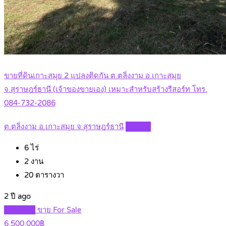
ขายที่ดินเกาะสมุย 2 แปลงติดกัน ต.ตลิ่งงาม อ.เกาะสมุย
จ.สุราษฎร์ธานี (เจ้าของขายเอง) เหมาะสำหรับสร้างรีสอร์ท โทร.
084-732-2086
ต.ตลิ่งงาม อ.เกาะสมุย จ.สุราษฎร์ธานี
Details
6
ไร่
2
งาน
20
ตารางวา
2 ปี ago
Featured
ขาย For Sale
6,500,000฿