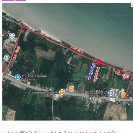
ขายด่วน ที่ดินใกล้ทะเล สวยมาก 4 แปลง ราคาถูกๆ อ.ดอนสัก