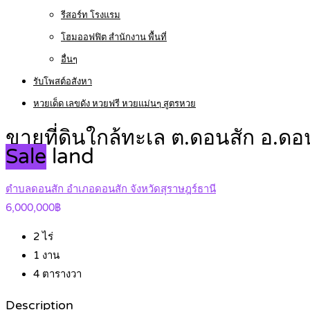
รีสอร์ท โรงแรม
โฮมออฟฟิต สำนักงาน พื้นที่
อื่นๆ
รับโพสต์อสังหา
หวยเด็ด เลขดัง หวยฟรี หวยแม่นๆ สูตรหวย
ขายที่ดินใกล้ทะเล ต.ดอนสัก อ.ด
Sale
land
ตำบลดอนสัก อำเภอดอนสัก จังหวัดสุราษฎร์ธานี
6,000,000฿
2
ไร่
1
งาน
4
ตารางวา
Description