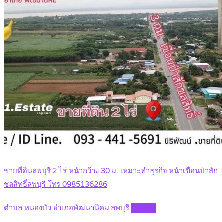
ขายที่ดินลพบุรี 2 ไร่ หน้ากว้าง 30 ม. เหมาะทำธุรกิจ หน้าเขื่อนป่าสัก
ชลสิทธิ์ลพบุรี โทร 0985136286
ตำบล หนองบัว อำเภอพัฒนานิคม ลพบุรี
Details