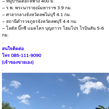
– หมู่บ้านเดอะลีฟวิ่ง 400 ม.
– ร.พ. พระนารายณ์มหาราช 3.9 กม.
– ศาลากลางจังหวัดลพไม่บุรี 4.1 กม.
– สถานีตำรวจภูธรจังหวัดลพบุรี 4.4 กม.
– โลตัส บิ๊กซี แมคโคร บุญถาวร โฮมโปร โรบินสัน 5-6
กม.
.
สนใจติดต่อ
โทร 085-111-9090
(เจ้าของขายเอง)
.