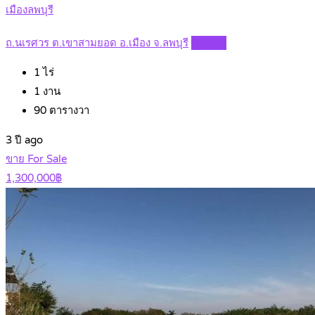
เมืองลพบุรี
ถ.นเรศวร ต.เขาสามยอด อ.เมือง จ.ลพบุรี
Details
1
ไร่
1
งาน
90
ตารางวา
3 ปี ago
ขาย For Sale
1,300,000฿