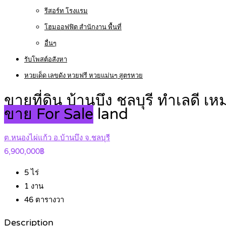
รีสอร์ท โรงแรม
โฮมออฟฟิต สำนักงาน พื้นที่
อื่นๆ
รับโพสต์อสังหา
หวยเด็ด เลขดัง หวยฟรี หวยแม่นๆ สูตรหวย
ขายที่ดิน บ้านบึง ชลบุรี ทำเลดี เ
ขาย For Sale
land
ต.หนองไผ่แก้ว อ.บ้านบึง จ.ชลบุรี
6,900,000฿
5
ไร่
1
งาน
46
ตารางวา
Description