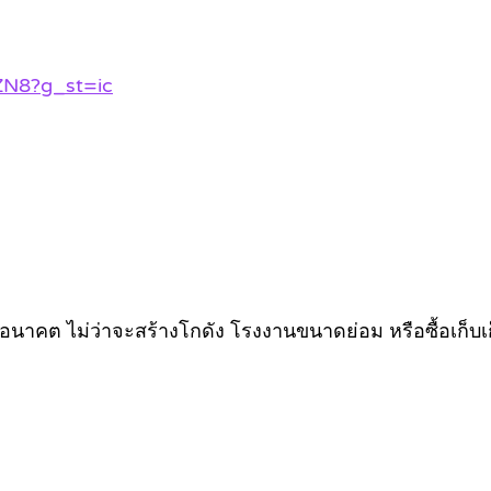
ZN8?g_st=ic
ในอนาคต ไม่ว่าจะสร้างโกดัง โรงงานขนาดย่อม หรือซื้อเก็บเ