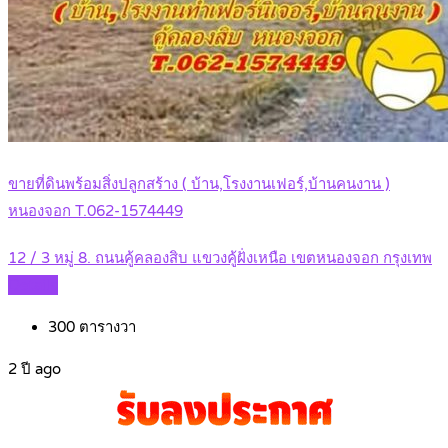
ขายที่ดินพร้อมสิ่งปลูกสร้าง ( บ้าน,โรงงานเฟอร์,บ้านคนงาน )
หนองจอก T.062-1574449
12 / 3 หมู่ 8. ถนนคู้คลองสิบ แขวงคู้ฝั่งเหนือ เขตหนองจอก กรุงเทพ
Details
300
ตารางวา
2 ปี ago