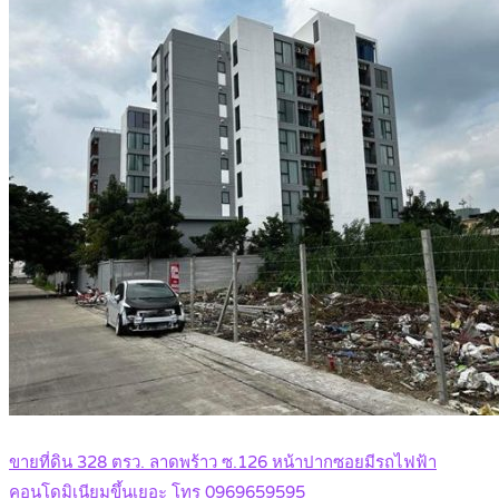
ขายที่ดิน 328 ตรว. ลาดพร้าว ซ.126 หน้าปากซอยมีรถไฟฟ้า
คอนโดมิเนียมขึ้นเยอะ โทร 0969659595