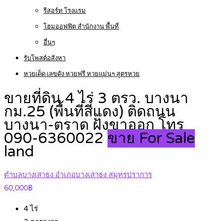
รีสอร์ท โรงแรม
โฮมออฟฟิต สำนักงาน พื้นที่
อื่นๆ
รับโพสต์อสังหา
หวยเด็ด เลขดัง หวยฟรี หวยแม่นๆ สูตรหวย
ขายที่ดิน 4 ไร่ 3 ตรว. บางนา
กม.25 (พื้นที่สีแดง) ติดถนน
บางนา-ตราด ฝั่งขาออก โทร
090-6360022
ขาย For Sale
land
ตำบลบางเสาธง อำเภอบางเสาธง สมุทรปราการ
60,000฿
4
ไร่