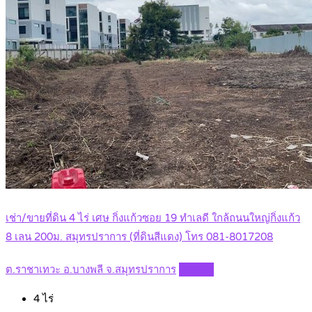
เช่า/ขายที่ดิน 4 ไร่ เศษ กิ่งแก้วซอย 19 ทำเลดี ใกล้ถนนใหญ่กิ่งแก้ว
8 เลน 200ม. สมุทรปราการ (ที่ดินสีแดง) โทร 081-8017208
ต.ราชาเทวะ อ.บางพลี จ.สมุทรปราการ
Details
4
ไร่