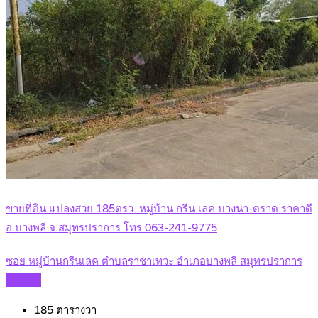
ขายที่ดิน แปลงสวย 185ตรว. หมู่บ้าน กรีน เลค บางนา-ตราด ราคาดี
อ.บางพลี จ.สมุทรปราการ โทร 063-241-9775
ซอย หมู่บ้านกรีนเลค ตำบลราชาเทวะ อำเภอบางพลี สมุทรปราการ
Details
185
ตารางวา