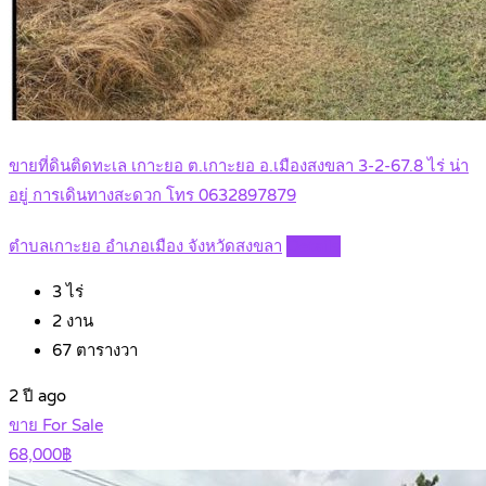
ขายที่ดินติดทะเล เกาะยอ ต.เกาะยอ อ.เมืองสงขลา 3-2-67.8 ไร่ น่า
อยู่ การเดินทางสะดวก โทร 0632897879
ตำบลเกาะยอ อำเภอเมือง จังหวัดสงขลา
Details
3
ไร่
2
งาน
67
ตารางวา
2 ปี ago
ขาย For Sale
68,000฿