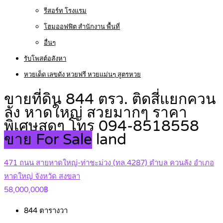
รีสอร์ท โรงแรม
โฮมออฟฟิต สำนักงาน พื้นที่
อื่นๆ
รับโพสต์อสังหา
หวยเด็ด เลขดัง หวยฟรี หวยแม่นๆ สูตรหวย
ขายที่ดิน 844 ตรว. ติดสี่แยกควน
ลัง หาดใหญ่ สวยมากๆ ราคา
พิเศษสุดๆ โทร 094-8518558
ขาย For Sale
land
471 ถนน สายหาดใหญ่-ท่าชะม่วง (ทล.4287) ตำบล ควนลัง อำเภอ
หาดใหญ่ จังหวัด สงขลา
58,000,000฿
844
ตารางวา