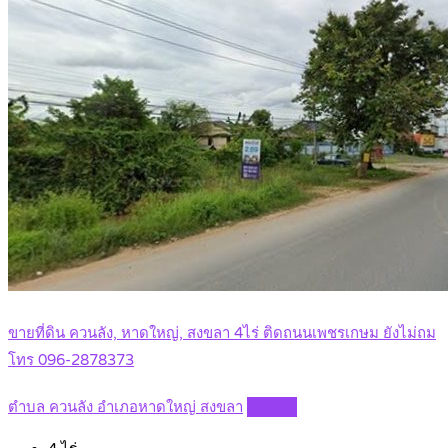
ขายที่ดิน ควนลัง, หาดใหญ่, สงขลา 4ไร่ ติดถนนเพชรเกษม ยังไม่ถม
โทร 096-2878373
ตำบล ควนลัง อำเภอหาดใหญ่ สงขลา
Details