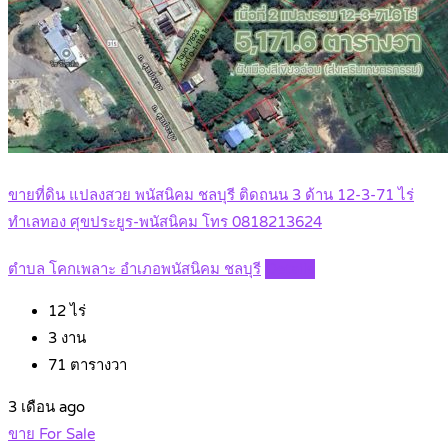
ขายที่ดิน แปลงสวย พนัสนิคม ชลบุรี ติดถนน 3 ด้าน 12-3-71 ไร่
ทำเลทอง ศุขประยูร-พนัสนิคม โทร 0818213624
ตำบล โคกเพลาะ อำเภอพนัสนิคม ชลบุรี
Details
12
ไร่
3
งาน
71
ตารางวา
3 เดือน ago
ขาย For Sale