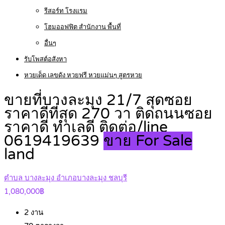
รีสอร์ท โรงแรม
โฮมออฟฟิต สำนักงาน พื้นที่
อื่นๆ
รับโพสต์อสังหา
หวยเด็ด เลขดัง หวยฟรี หวยแม่นๆ สูตรหวย
ขายที่บางละมุง 21/7 สุดซอย
ราคาดีที่สุด 270 วา ติดถนนซอย
ราคาดี ทำเลดี ติดต่อ/line
0619419639
ขาย For Sale
land
ตำบล บางละมุง อำเภอบางละมุง ชลบุรี
1,080,000฿
2
งาน