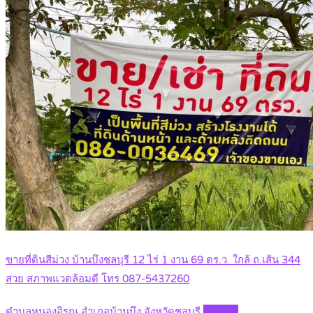
ขายที่ดินสีม่วง บ้านบึงชลบุรี 12 ไร่ 1 งาน 69 ตร.ว. ใกล้ ถ.เส้น 344
สวย สภาพแวดล้อมดี โทร 087-5437260
ตำบลหนองอิรุณ อำเภอบ้านบึง จังหวัดชลบุรี
Details