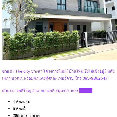
ขาย !!!! The city บางนา โครงการใหม่ ( บ้านใหม่ ยังไม่เข้าอยู่ ) หลัง
เมกา บางนา พร้อมตกแต่งทั้งหลัง เฟอร์ครบ โทร 085-9362647
ตำบลบางพลีใหญ่ อำเภอบางพลี สมุทรปราการ
Details
4
ห้องนอน
5
ห้องน้ำ
285
ตารางเมตร