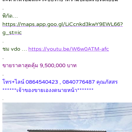
.
พิกัด…
https://maps.app.goo.gl/LiCcnkd3kwY9EWL66?
g_st=ic
.
ชม vdo …
https://youtu.be/W6w0ATM-afc
.
ขายราคาสุดคุ้ม 9,500,000 บาท
.
โทร+ไลน์ 0864540423 , 0840776487 คุณภัสสร
******เจ้าของขายเองงดนายหน้า*******
.