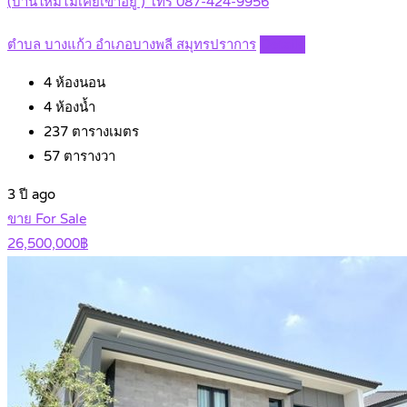
(บ้านใหม่ไม่เคยเข้าอยู่ ) โทร 087-424-9956
ตำบล บางแก้ว อำเภอบางพลี สมุทรปราการ
Details
4
ห้องนอน
4
ห้องน้ำ
237
ตารางเมตร
57
ตารางวา
3 ปี ago
ขาย For Sale
26,500,000฿