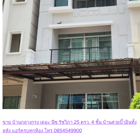
ขาย บ้านกลางกรุง เดอะ นีซ รัชวิภา 25 ตรว. 4 ชั้น บ้านสวยบิ้วอินทั้ง
หลัง แอร์ครบทุกห้อง โทร 0854549900