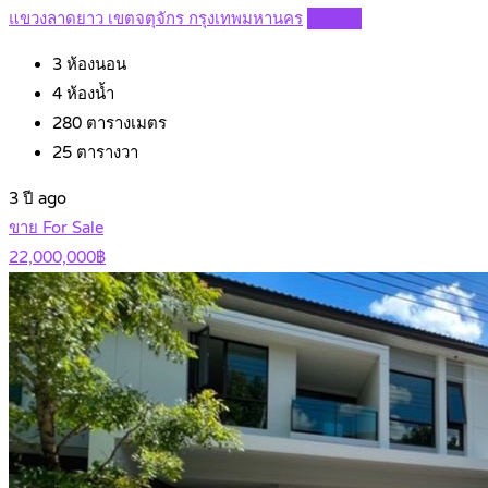
แขวงลาดยาว เขตจตุจักร กรุงเทพมหานคร
Details
3
ห้องนอน
4
ห้องน้ำ
280
ตารางเมตร
25
ตารางวา
3 ปี ago
ขาย For Sale
22,000,000฿