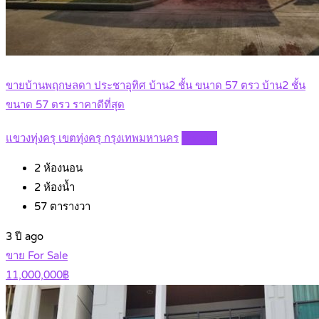
ขายบ้านพฤกษลดา ประชาอุทิศ บ้าน2 ชั้น ขนาด 57 ตรว บ้าน2 ชั้น
ขนาด 57 ตรว ราคาดีที่สุด
แขวงทุ่งครุ เขตทุ่งครุ กรุงเทพมหานคร
Details
2
ห้องนอน
2
ห้องน้ำ
57
ตารางวา
3 ปี ago
ขาย For Sale
11,000,000฿