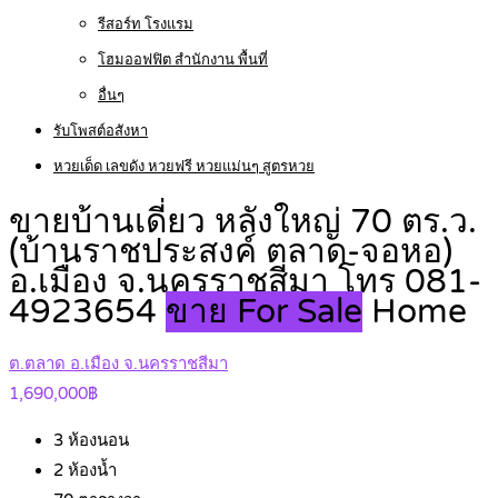
รีสอร์ท โรงแรม
โฮมออฟฟิต สำนักงาน พื้นที่
อื่นๆ
รับโพสต์อสังหา
หวยเด็ด เลขดัง หวยฟรี หวยแม่นๆ สูตรหวย
ขายบ้านเดี่ยว หลังใหญ่ 70 ตร.ว.
(บ้านราชประสงค์ ตลาด-จอหอ)
อ.เมือง จ.นครราชสีมา โทร 081-
4923654
ขาย For Sale
Home
ต.ตลาด อ.เมือง จ.นครราชสีมา
1,690,000฿
3
ห้องนอน
2
ห้องน้ำ