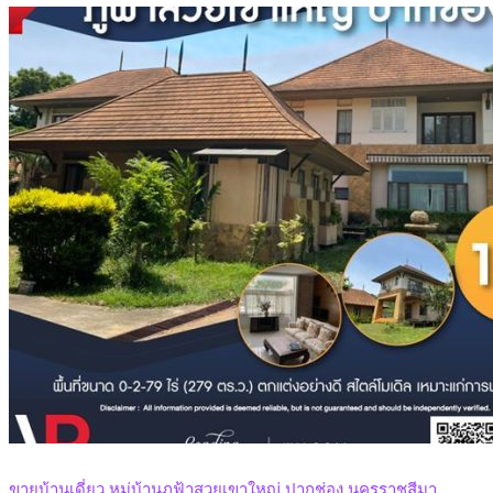
ขายบ้านเดี่ยว หมู่บ้านภูฟ้าสวยเขาใหญ่ ปากช่อง นครราชสีมา