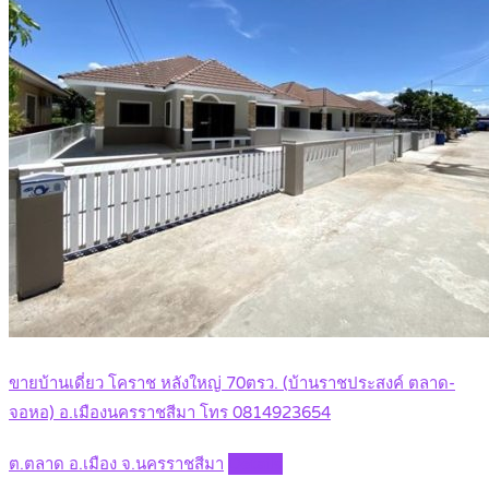
ขายบ้านเดี่ยว โคราช หลังใหญ่ 70ตรว. (บ้านราชประสงค์ ตลาด-
จอหอ) อ.เมืองนครราชสีมา โทร 0814923654
ต.ตลาด อ.เมือง จ.นครราชสีมา
Details