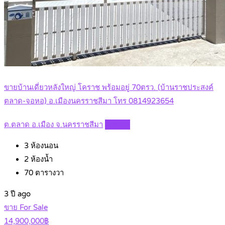
ขายบ้านเดี่ยวหลังใหญ่ โคราช พร้อมอยู่ 70ตรว. (บ้านราชประสงค์
ตลาด-จอหอ) อ.เมืองนครราชสีมา โทร 0814923654
ต.ตลาด อ.เมือง จ.นครราชสีมา
Details
3
ห้องนอน
2
ห้องน้ำ
70
ตารางวา
3 ปี ago
ขาย For Sale
14,900,000฿