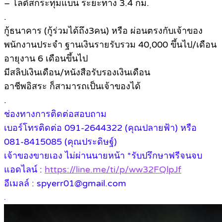
– โลตัสกระทุ่มแบน ระยะทาง 3.4 กม.
.
กู้ธนาคาร (กู้ร่วมได้ถึง3คน) หรือ ผ่อนตรงกับเจ้าของ
พนักงานประจำ ฐานเงินรายรับรวม 40,000 ขึ้นไป/เดือน
อายุงาน 6 เดือนขึ้นไป
มีสลิปเงินเดือน/หนังสือรับรองเงินเดือน
อาชีพอิสระ ก็สามารถเป็นเจ้าของได้
.
ช่องทางการติดต่อสอบถาม
เบอร์โทรติดต่อ 091-2644322 (คุณปลายฟ้า) หรือ
081-8415085 (คุณประดิษฐ์)
เจ้าของขายเอง ไม่ผ่านนายหน้า *รับปรึกษาฟรีจนจบ
แอดไลน์ :
https://line.me/ti/p/ww32FQlpJf
อีเมลล์ : spyerr01@gmail.com
.