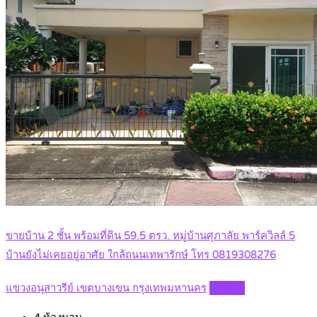
ขายบ้าน 2 ชั้น พร้อมที่ดิน 59.5 ตรว. หมู่บ้านศุภาลัย พาร์ควิลล์ 5
บ้านยังไม่เคยอยู่อาศัย ใกล้ถนนเทพารักษ์ โทร 0819308276
แขวงอนุสาวรีย์ เขตบางเขน กรุงเทพมหานคร
Details