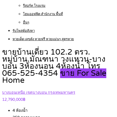
รีสอร์ท โรงแรม
โฮมออฟฟิต สำนักงาน พื้นที่
อื่นๆ
รับโพสต์อสังหา
หวยเด็ด เลขดัง หวยฟรี หวยแม่นๆ สูตรหวย
ขายบ้านเดี่ยว 102.2 ตรว.
หมู่บ้าน.มัณฑนา วงแหวน-บาง
บอน 3ห้องนอน 4ห้องน้ำ โทร
065-525-4354
ขาย For Sale
Home
บางบอนเหนือ เขตบางบอน กรุงเทพมหานคร
12,790,000฿
4
ห้องน้ำ