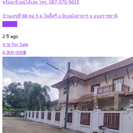
พร้อมเข้าอยู่ได้เลย โทร. 087-070-5615
บ้านเลขที่ 88 หมู่ 5 ต.โพธิ์ศรี อ.พิบูลมังสาหาร จ.อุบลราชธานี
Details
2 ปี ago
ขาย For Sale
6,900,000฿