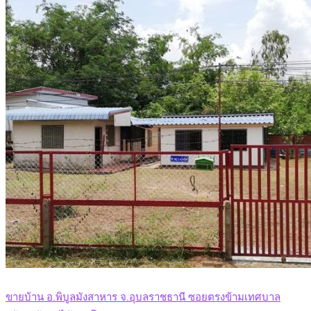
ขายบ้าน อ.พิบูลมังสาหาร จ.อุบลราชธานี ซอยตรงข้ามเทศบาล