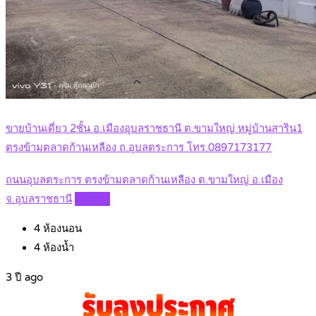
ขายบ้านเดี่ยว 2ชั้น อ.เมืองอุบลราชธานี ต.ขามใหญ่ หมู่บ้านสาริน1
ตรงข้ามตลาดก้านเหลือง ถ.อุบลตระการ โทร.0897173177
ถนนอุบลตระการ ตรงข้ามตลาดก้านเหลือง ต.ขามใหญ่ อ.เมือง
จ.อุบลราชธานี
Details
4
ห้องนอน
4
ห้องน้ำ
3 ปี ago