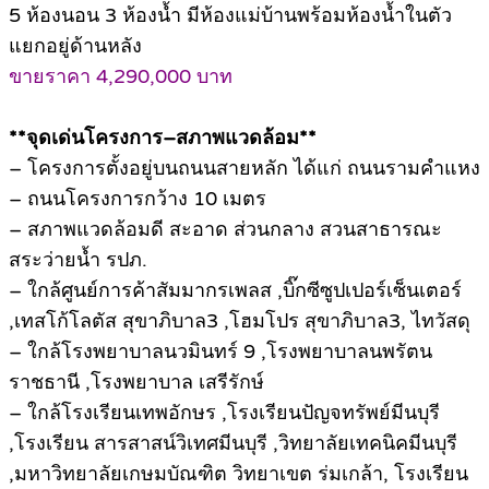
5 ห้องนอน 3 ห้องน้ำ มีห้องแม่บ้านพร้อมห้องน้ำในตัว
แยกอยู่ด้านหลัง
ขายราคา 4,290,000 บาท
**จุดเด่นโครงการ–สภาพแวดล้อม**
– โครงการตั้งอยู่บนถนนสายหลัก ได้แก่ ถนนรามคำแหง
– ถนนโครงการกว้าง 10 เมตร
– สภาพแวดล้อมดี สะอาด ส่วนกลาง สวนสาธารณะ
สระว่ายน้ำ รปภ.
– ใกล้ศูนย์การค้าสัมมากรเพลส ,บิ๊กซีซูปเปอร์เซ็นเตอร์
,เทสโก้โลตัส สุขาภิบาล3 ,โฮมโปร สุขาภิบาล3, ไทวัสดุ
– ใกล้โรงพยาบาลนวมินทร์ 9 ,โรงพยาบาลนพรัตน
ราชธานี ,โรงพยาบาล เสรีรักษ์
– ใกล้โรงเรียนเทพอักษร ,โรงเรียนปัญจทรัพย์มีนบุรี
,โรงเรียน สารสาสน์วิเทศมีนบุรี ,วิทยาลัยเทคนิคมีนบุรี
,มหาวิทยาลัยเกษมบัณฑิต วิทยาเขต ร่มเกล้า, โรงเรียน