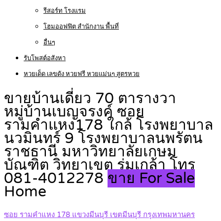
รีสอร์ท โรงแรม
โฮมออฟฟิต สำนักงาน พื้นที่
อื่นๆ
รับโพสต์อสังหา
หวยเด็ด เลขดัง หวยฟรี หวยแม่นๆ สูตรหวย
ขายบ้านเดี่ยว 70 ตารางวา
หมู่บ้านเบญจรงค์ ซอย
รามคำแหง178 ใกล้ โรงพยาบาล
นวมินทร์ 9 โรงพยาบาลนพรัตน
ราชธานี มหาวิทยาลัยเกษม
บัณฑิต วิทยาเขต ร่มเกล้า โทร
081-4012278
ขาย For Sale
Home
ซอย รามคำแหง 178 แขวงมีนบุรี เขตมีนบุรี กรุงเทพมหานคร