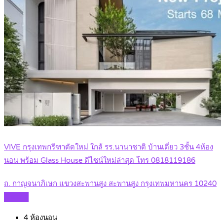
VIVE กรุงเทพกรีฑาตัดใหม่ ใกล้ รร.นานาชาติ บ้านเดี่ยว 3ชั้น 4ห้อง
นอน พร้อม Glass House ดีไซน์ใหม่ล่าสุด โทร 0818119186
ถ. กาญจนาภิเษก แขวงสะพานสูง สะพานสูง กรุงเทพมหานคร 10240
Details
4
ห้องนอน