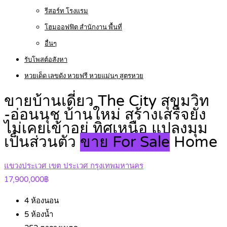
รีสอร์ท โรงแรม
โฮมออฟฟิต สำนักงาน พื้นที่
อื่นๆ
รับโพสต์อสังหา
หวยเด็ด เลขดัง หวยฟรี หวยแม่นๆ สูตรหวย
ขายบ้านเดี่ยว The City สุขุมวิท
-อ่อนนุช บ้านใหม่ สร้างเสร็จยัง
ไม่เคยเข้าอยู่ ทิศเหนือ แปลงมุม
เป็นส่วนตัว
ขาย For Sale
Home
แขวงประเวศ เขต ประเวศ กรุงเทพมหานคร
17,900,000฿
4
ห้องนอน
5
ห้องน้ำ