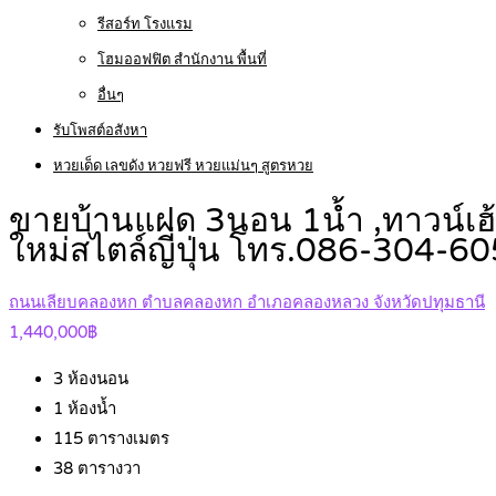
รีสอร์ท โรงแรม
โฮมออฟฟิต สำนักงาน พื้นที่
อื่นๆ
รับโพสต์อสังหา
หวยเด็ด เลขดัง หวยฟรี หวยแม่นๆ สูตรหวย
ขายบ้านแฝด 3นอน 1น้ำ ,ทาวน์เฮ้
ใหม่สไตล์ญี่ปุ่น โทร.086-304-6
ถนนเลียบคลองหก ตำบลคลองหก อำเภอคลองหลวง จังหวัดปทุมธานี
1,440,000฿
3
ห้องนอน
1
ห้องน้ำ
115
ตารางเมตร
38
ตารางวา