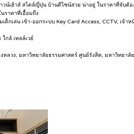
ฮ้าส์ สไตล์ญี่ปุ่น บ้านดีไซน์สวย น่าอยู่ ในราคาที่จับต้
าคาที่เอื้อมถึง
นามเด็กเล่น เข้า-ออกระบบ Key Card Access, CCTV, เจ้าห
ใกล้ เทลล์เวย์
ลองหลวง, มหาวิทยาลัยธรรมศาสตร์ ศูนย์รังสิต, มหาวิทยาล