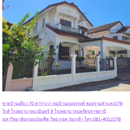
ขายบ้านเดี่ยว 70 ตารางวา หมู่บ้านเบญจรงค์ ซอยรามคำแหง178
ใกล้ โรงพยาบาลนวมินทร์ 9 โรงพยาบาลนพรัตนราชธานี
มหาวิทยาลัยเกษมบัณฑิต วิทยาเขต ร่มเกล้า โทร 081-4012278