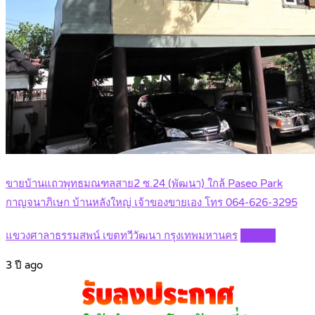
ขายบ้านแถวพุทธมณฑลสาย2 ซ.24 (พัฒนา) ใกล้ Paseo Park
กาญจนาภิเษก บ้านหลังใหญ่ เจ้าของขายเอง โทร 064-626-3295
แขวงศาลาธรรมสพน์ เขตทวีวัฒนา กรุงเทพมหานคร
Details
3 ปี ago