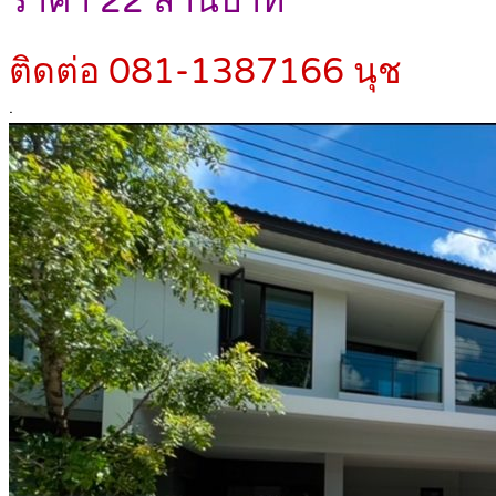
ราคา 22 ล้านบาท
ติดต่อ 081-1387166 นุช
.