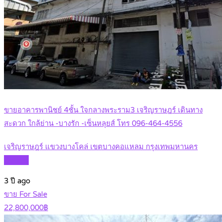
ขายอาคารพานิชย์ 4ชั้น ใจกลางพระราม3 เจริญราษฎร์ เดินทาง
สะดวก ใกล้ย่าน -บางรัก -เซ็นหลุยส์ โทร 096-464-4556
เจริญราษฎร์ แขวงบางโคล่ เขตบางคอแหลม กรุงเทพมหานคร
Details
3 ปี ago
ขาย For Sale
22,800,000฿