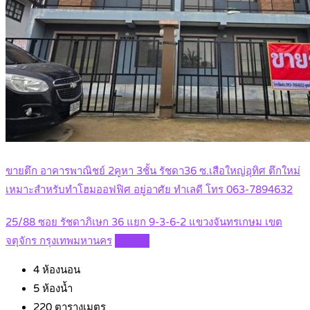
ขายตึก อาคารพาณิชย์ 2คูหา 3ชั้น รัชดา36 ซ.เสือใหญ่อุทิศ ตึกใหม่
เหมาะสำหรับทำโฮมออฟฟิศ อยู่อาศัย ทำเลดี โทร 063-7894632
25/88 ซอย รัชดาภิเษก 36 แยก 9-3-6-2 แขวงจันทรเกษม เขต
จตุจักร กรุงเทพมหานคร
Details
4
ห้องนอน
5
ห้องน้ำ
220
ตารางเมตร