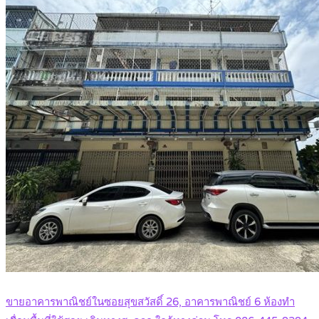
ขายอาคารพาณิชย์ในซอยสุขสวัสดิ์ 26, อาคารพาณิชย์ 6 ห้องทำ