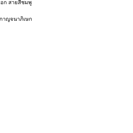
ออก สายสีชมพู
นนกาญจนาภิเษก