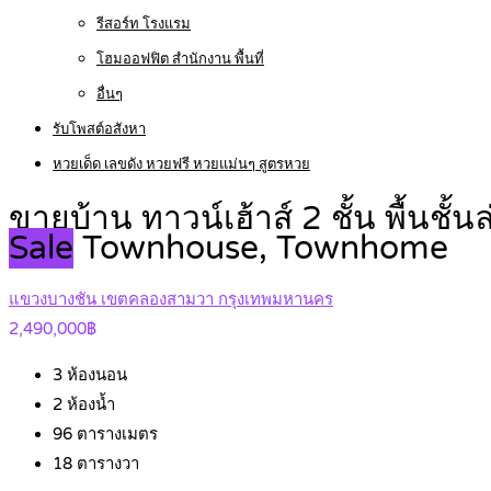
รีสอร์ท โรงแรม
โฮมออฟฟิต สำนักงาน พื้นที่
อื่นๆ
รับโพสต์อสังหา
หวยเด็ด เลขดัง หวยฟรี หวยแม่นๆ สูตรหวย
ขายบ้าน ทาวน์เฮ้าส์ 2 ชั้น พื้นช
Sale
Townhouse, Townhome
แขวงบางชัน เขตคลองสามวา กรุงเทพมหานคร
2,490,000฿
3
ห้องนอน
2
ห้องน้ำ
96
ตารางเมตร
18
ตารางวา