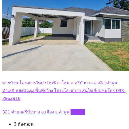
ขายบ้าน โครงการใหม่ ปานชีวา โฮม ต.ศรีบัวบาล อ.เมืองลำพูน
ทำเลดี หลังหัวมุม พื้นที่กว้าง โปร่งโล่งสบาย สนใจเยี่ยมชมโทร 093-
2963916
321 ตำบลศรีบัวบาล อ.เมือง จ.ลำพูน
Details
3
ห้องนอน