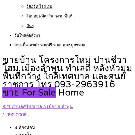
รีสอร์ท โรงแรม
โฮมออฟฟิต สำนักงาน พื้นที่
อื่นๆ
รับโพสต์อสังหา
หวยเด็ด เลขดัง หวยฟรี หวยแม่นๆ สูตรหวย
ขายบ้าน โครงการใหม่ ปานชีวา
โฮม เมืองลำพูน ทำเลดี หลังหัวมุม
พื้นที่กว้าง ใกล้เทศบาล และศูนย์
ราชการ โทร 093-2963916
ขาย For Sale
Home
321 ตำบลศรีบัวบาล อ.เมือง จ.ลำพูน
1,990,000฿
3
ห้องนอน