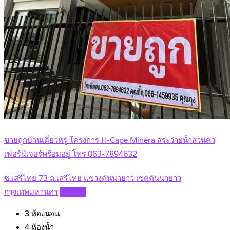
ขายถูกบ้านเดี่ยวหรู โครงการ H-Cape Minera สระว่ายน้ำส่วนตัว
เฟอร์นิเจอร์พร้อมอยู่ โทร 063-7894632
ซ.เสรีไทย 73 ถ.เสรีไทย แขวงคันนายาว เขตคันนายาว
กรุงเทพมหานคร
Details
3
ห้องนอน
4
ห้องน้ำ