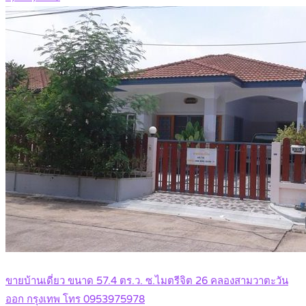
ขายบ้านเดี่ยว ขนาด 57.4 ตร.ว. ซ.ไมตรีจิต 26 คลองสามวาตะวัน
ออก กรุงเทพ โทร 0953975978