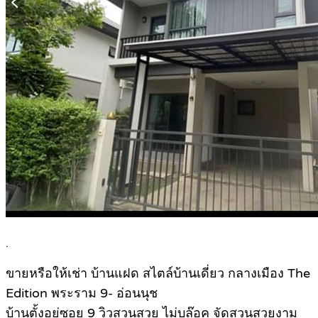
.
ขายหรือให้เช่า บ้านแฝด สไตล์บ้านเดี่ยว กลางเมือง The
Edition พระราม 9- อ่อนนุช
บ้านตั้งอยู่ซอย 9 วิวสวนสวย ไม่บล๊อค จัดสวนสวยงาม