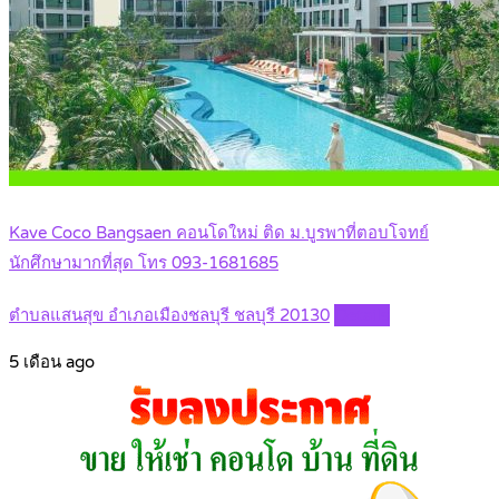
Kave Coco Bangsaen คอนโดใหม่ ติด ม.บูรพาที่ตอบโจทย์
นักศึกษามากที่สุด โทร 093-1681685
ตำบลแสนสุข อำเภอเมืองชลบุรี ชลบุรี 20130
Details
5 เดือน ago