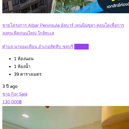
ขายโครงการ Albar Peninsula อัลบาร์ เพนนินซูลา คอนโดเพื่อการ
ลงทุน ติดถนนใหญ่ ใกล้ทะเล
ตำบล นาจอมเทียน อำเภอสัตหีบ ชลบุรี
Details
1
ห้องนอน
1
ห้องน้ำ
39
ตารางเมตร
3 ปี ago
ขาย For Sale
130,000฿