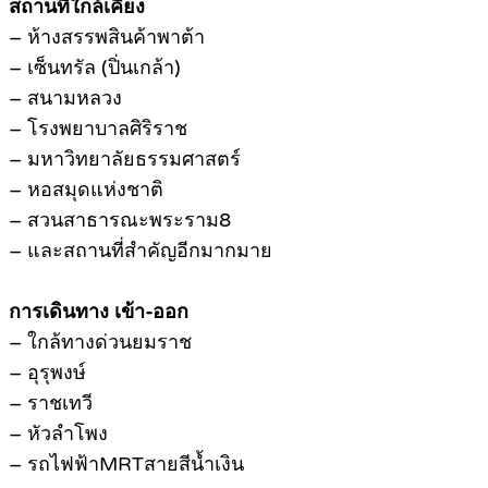
สถานที่ใกล้เคียง
– ห้างสรรพสินค้าพาต้า
– เซ็นทรัล (ปิ่นเกล้า)
– สนามหลวง
– โรงพยาบาลศิริราช
– มหาวิทยาลัยธรรมศาสตร์
– หอสมุดแห่งชาติ
– สวนสาธารณะพระราม8
– และสถานที่สำคัญอีกมากมาย
การเดินทาง เข้า-ออก
– ใกล้ทางด่วนยมราช
– อุรุพงษ์
– ราชเทวี
– หัวลำโพง
– รถไฟฟ้าMRTสายสีน้ำเงิน