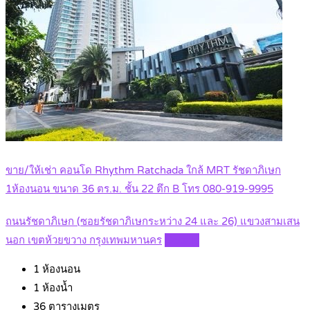
ขาย/ให้เช่า คอนโด Rhythm Ratchada ใกล้ MRT รัชดาภิเษก
1ห้องนอน ขนาด 36 ตร.ม. ชั้น 22 ตึก B โทร 080-919-9995
ถนนรัชดาภิเษก (ซอยรัชดาภิเษกระหว่าง 24 และ 26) แขวงสามเสน
นอก เขตห้วยขวาง กรุงเทพมหานคร
Details
1
ห้องนอน
1
ห้องน้ำ
36
ตารางเมตร