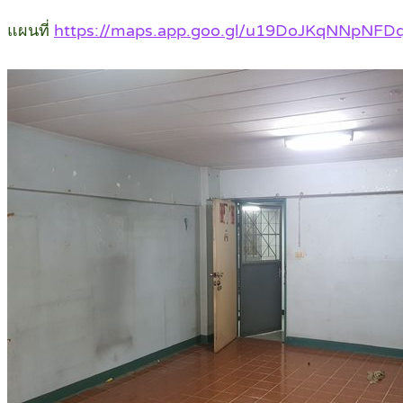
แผนที่
https://maps.app.goo.gl/u19DoJKqNNpNFD