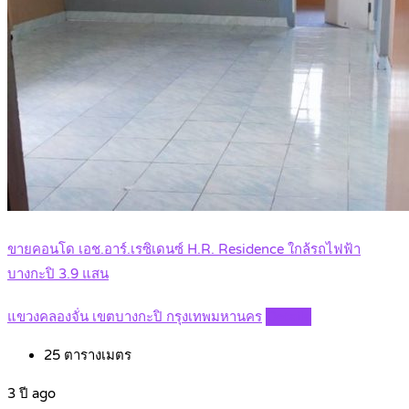
ขายคอนโด เอช.อาร์.เรซิเดนซ์ H.R. Residence ใกล้รถไฟฟ้า
บางกะปิ 3.9 แสน
แขวงคลองจั่น เขตบางกะปิ กรุงเทพมหานคร
Details
25
ตารางเมตร
3 ปี ago