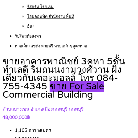
รีสอร์ท โรงแรม
โฮมออฟฟิต สำนักงาน พื้นที่
อื่นๆ
รับโพสต์อสังหา
หวยเด็ด เลขดัง หวยฟรี หวยแม่นๆ สูตรหวย
ขายอาคารพาณิชย์ 3คูหา 5ชั้น
ทำเลดี ริมถนนงามวงศ์วาน ฝั่ง
เดียวกับเดอะมอลล์ โทร 084-
755-4345
ขาย For Sale
Commercial Building
ตำบลบางเขน อำเภอเมืองนนทบุรี นนทบุรี
48,000,000฿
1,165
ตารางเมตร