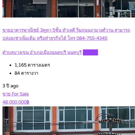
ขายอาคารพาณิชย์ 3คูหา 5ชั้น ทำเลดี ริมถนนงามวงศ์วาน สามารถ
ปล่อยเช่าเพิ่มเติม หรือทำธุรกิจได้ โทร 084-755-4345
ตำบลบางเขน อำเภอเมืองนนทบุรี นนทบุรี
Details
1,165
ตารางเมตร
84
ตารางวา
3 ปี ago
ขาย For Sale
48,000,000฿