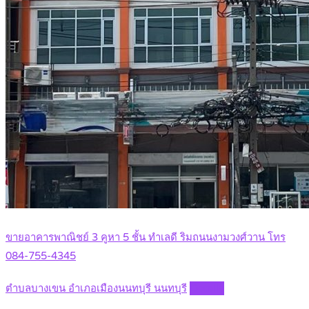
ขายอาคารพาณิชย์ 3 คูหา 5 ชั้น ทำเลดี ริมถนนงามวงศ์วาน โทร
084-755-4345
ตำบลบางเขน อำเภอเมืองนนทบุรี นนทบุรี
Details