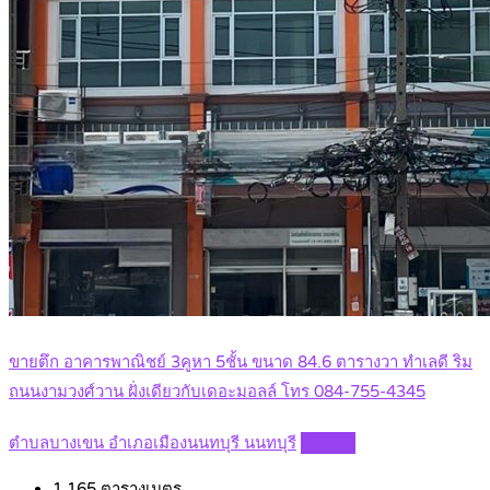
ขายตึก อาคารพาณิชย์ 3คูหา 5ชั้น ขนาด 84.6 ตารางวา ทำเลดี ริม
ถนนงามวงศ์วาน ฝั่งเดียวกับเดอะมอลล์ โทร 084-755-4345
ตำบลบางเขน อำเภอเมืองนนทบุรี นนทบุรี
Details
1,165
ตารางเมตร